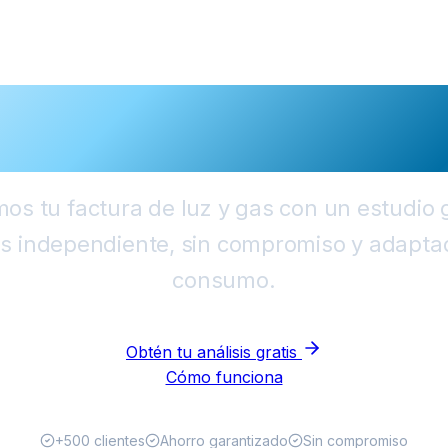
imiza tu fact
n complicacio
os tu factura de luz y gas con un estudio g
is independiente, sin compromiso y adapta
consumo.
Obtén tu análisis gratis
Cómo funciona
+500 clientes
Ahorro garantizado
Sin compromiso