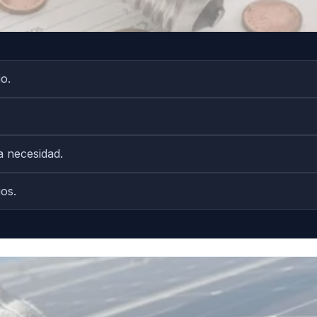
o.
a necesidad.
os.